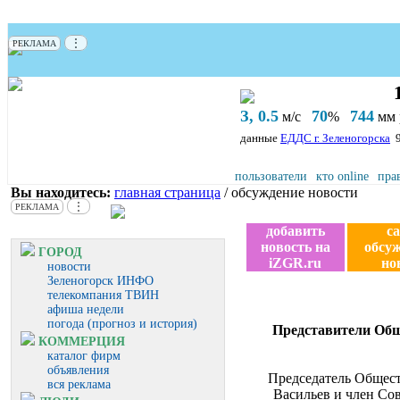
⋮
РЕКЛАМА
З, 0.5
70
744
м/с
%
мм р
данные
ЕДДС г. Зеленогорска
пользователи
кто online
пра
Вы находитесь:
главная страница
/ обсуждение новости
⋮
РЕКЛАМА
добавить
с
новость на
обсу
ГОРОД
iZGR.ru
но
новости
Зеленогорск ИНФО
телекомпания ТВИН
афиша недели
погода (прогноз и история)
Представители Общ
КОММЕРЦИЯ
каталог фирм
объявления
Председатель Общес
вся реклама
Васильев и член Сов