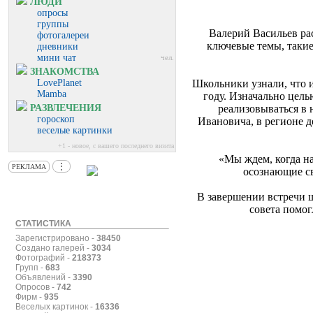
ЛЮДИ
опросы
группы
Валерий Васильев ра
фотогалереи
ключевые темы, такие
дневники
мини чат
чел.
ЗНАКОМСТВА
LovePlanet
Школьники узнали, что 
Mamba
году. Изначально цел
РАЗВЛЕЧЕНИЯ
реализовываться в
гороскоп
Ивановича, в регионе д
веселые картинки
+1 - новое, с вашего последнего визита
«Мы ждем, когда н
⋮
РЕКЛАМА
осознающие с
В завершении встречи 
совета помо
СТАТИСТИКА
Зарегистрировано -
38450
Создано галерей -
3034
Фотографий -
218373
Групп -
683
Объявлений -
3390
Опросов -
742
Фирм -
935
Веселых картинок -
16336