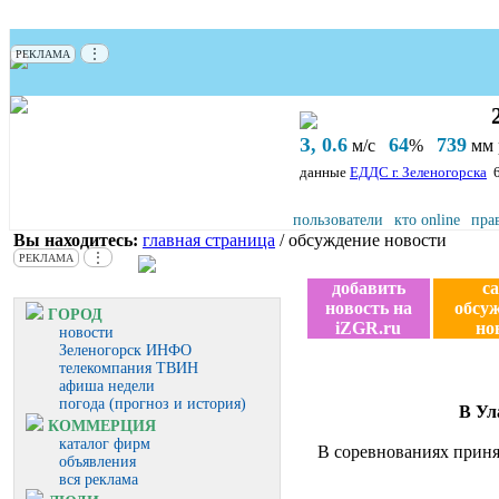
⋮
РЕКЛАМА
З, 0.6
64
739
м/с
%
мм р
данные
ЕДДС г. Зеленогорска
пользователи
кто online
пра
Вы находитесь:
главная страница
/ обсуждение новости
⋮
РЕКЛАМА
добавить
с
новость на
обсу
ГОРОД
iZGR.ru
но
новости
Зеленогорск ИНФО
телекомпания ТВИН
афиша недели
погода (прогноз и история)
В Ул
КОММЕРЦИЯ
каталог фирм
В соревнованиях принял
объявления
вся реклама