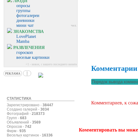
ЛЮДИ
опросы
группы
фотогалереи
дневники
мини чат
чел.
ЗНАКОМСТВА
LovePlanet
Mamba
РАЗВЛЕЧЕНИЯ
гороскоп
веселые картинки
+1 - новое, с вашего последнего визита
Комментарии
⋮
РЕКЛАМА
СТАТИСТИКА
Комментариев, к сожа
Зарегистрировано -
38447
Создано галерей -
3034
Фотографий -
218373
Групп -
683
Объявлений -
3569
Опросов -
742
Комментировать вы може
Фирм -
935
Веселых картинок -
16336