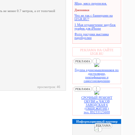
Яйца, мясо перепелов.
Дневники
 не менее 0.7 метров, а от топочной
Что не так с баннерами на
IZGR.RU?
1 Мая ограничение зарубеж
трафик для iPhone
Фото рисунки выставка
парейдолии
РЕКЛАМА НА САЙТЕ
IZGR.RU
⋮
РЕКЛАМА
Группа единомышленников по
дистиляции,
ректификации и
самогоноварению
просмотров: 46
⋮
РЕКЛАМА
СРОЧНЫЙ РЕМОНТ
ОБУВИ и ЧАСОВ
ЗАВОДСКАЯ 6
(ОБЩЕЖИТИЕ)
тел. 89233125600
Информационный партнер
РЕКЛАМА
⋮