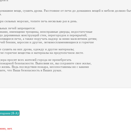
аров и
домашние вещи, сушить дрова. Расстояние от печи до домашних вещей и мебели должно быть
а.
ри сильных морозах, топите печь несколько раз в день.
ьных печей запрещается:
минами, имеющими трещины, неисправные дверцы, недостаточные
до деревянных конструкций стен, перегородок и перекрытий;
топящиеся печи, а также поручать надзор за ними малолетним детям;
ечей бензин, керосин и другие, легковоспламеняющиеся и горючие
же сушить на них дрова, одежду и другие материалы;
угие горючие вещества и материалы на предтопочном листе.
ора просят всех жителей города не пренебрегать
ожарной безопасности. Выполняя их, вы сохраните свое жилье,
и жизнь. Ведь последствия пожара, несопоставимы ни с какими
ите, что Ваша безопасность в Ваших руках.
нию, нет.