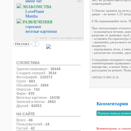
лист не должен иметь прог
мини чат
чел.
повреждений.
ЗНАКОМСТВА
5 Опасно хранить на печи 
LovePlanet
двери – не менее 1.25 метр
Mamba
6 Не перекаливайте печи. П
РАЗВЛЕЧЕНИЯ
гороскоп
При эксплуатации отопител
веселые картинки
- пользоваться печами, ка
разделки от дымовых труб 
+1 - новое, с вашего последнего визита
- оставлять без присмотра 
- применять для розжига п
⋮
РЕКЛАМА
жидкости;
- перекаливать печи, а так
- располагать топливо, др
Сотрудники пожарного надз
СТАТИСТИКА
элементарными правилами п
имущество, а может быть, 
Зарегистрировано -
38449
расходами на ремонт. Помн
Создано галерей -
3034
Фотографий -
218373
ОФГПН СУ ФПС № 19
Групп -
683
Объявлений -
3404
Опросов -
742
Фирм -
935
Веселых картинок -
16336
Записей в блогах -
2682
Комментарии
Друзей -
82053
НА САЙТЕ
Всего -
66
Пользователей -
24
Гостей -
42
Комментариев, к сожале