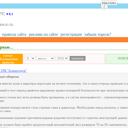
РЕКЛАМА
⋮
2
°С
▼0.1
.
2026 (21:25)
правила сайта
реклама на сайте
регистрация
забыли пароль?
рвью...
самые
ПОИС
бсуждаемые
новости
 ТРК "Зеленогорск"
рает обороты
 многие дома и квартиры переходят на печное отопление, что в свою очередь приводит к 
ний в этот период является нарушение правил пожарной безопасности при эксплуатации п
ного сезона все печи должны быть проверены, а в случае неисправности – отремонтирова
дки.
овения пожара может стать горение сажи в дымоходе. Необходимо перед началом, а также 
от сажи.
новленные нормами противопожарные разделки (отступки) от горючих конструкций здания.
лу должен быть прибит предтопочный металлический лист размером 70 на 50 сантиментов,