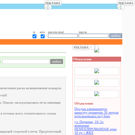
РЕКЛАМА
РЕКЛАМА
⋮
⋮
ip
auto
имя или email
пароль
⋮
РЕКЛАМА
Обновления
К:
увеличению риска возникновения пожаров.
ечей!
ны. Опасно эксплуатировать печи имеющие
Объявления
Продам алюминиевую
канистру примерно 50 литров
в течение всего отопительного сезона
использовалась под бенз
ул. Парковая, 16/ 2х
комнатнае
НЕМЕБЛИРОВАННАЯ/ цена
 широкой стороной к печи. Предтопочный
10 тр + ЖКХ