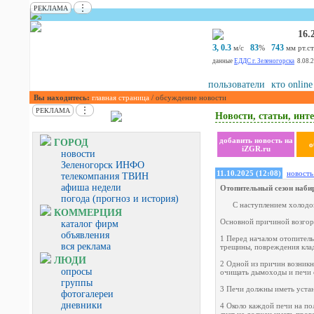
⋮
РЕКЛАМА
16.
З, 0.3
83
743
м/с
%
мм рт.ст
данные
ЕДДС г. Зеленогорска
8.08.
пользователи
кто online
Вы находитесь:
главная страница
/ обсуждение новости
⋮
РЕКЛАМА
Новости, статьи, инте
добавить новость на
ГОРОД
о
iZGR.ru
новости
Зеленогорск ИНФО
11.10.2025 (12:08)
новость
телекомпания ТВИН
афиша недели
Отопительный сезон наби
погода (прогноз и история)
С наступлением холодов
КОММЕРЦИЯ
Основной причиной возгора
каталог фирм
объявления
1 Перед началом отопитель
вся реклама
трещины, повреждения кла
ЛЮДИ
2 Одной из причин возникн
опросы
очищать дымоходы и печи 
группы
3 Печи должны иметь уста
фотогалереи
дневники
4 Около каждой печи на по