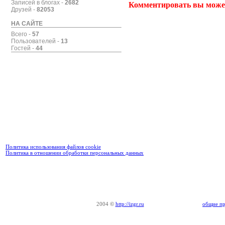
Записей в блогах -
2682
Комментировать вы може
Друзей -
82053
НА САЙТЕ
Всего -
57
Пользователей -
13
Гостей -
44
Политика использования файлов cookie
Политика в отношении обработки персональных данных
2004
©
http://izgr.ru
общие пр