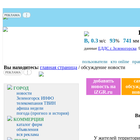
⋮
РЕКЛАМА
В, 0.3
93
741
м/с
%
мм 
данные
ЕДДС г. Зеленогорска
пользователи
кто online
пра
Вы находитесь:
главная страница
/ обсуждение новости
⋮
РЕКЛАМА
добавить
са
новость на
обсуж
ГОРОД
iZGR.ru
нов
новости
Зеленогорск ИНФО
телекомпания ТВИН
афиша недели
погода (прогноз и история)
В
КОММЕРЦИЯ
каталог фирм
объявления
вся реклама
У жителей территори