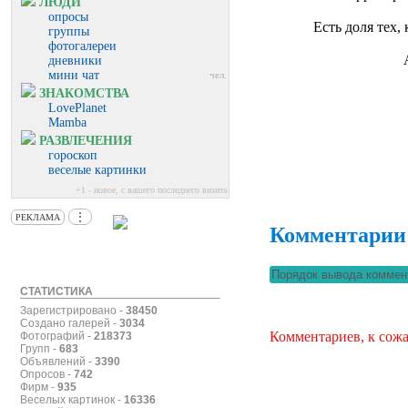
ЛЮДИ
опросы
Есть доля тех
группы
фотогалереи
дневники
мини чат
чел.
ЗНАКОМСТВА
LovePlanet
Mamba
РАЗВЛЕЧЕНИЯ
гороскоп
веселые картинки
+1 - новое, с вашего последнего визита
⋮
РЕКЛАМА
Комментарии
СТАТИСТИКА
Зарегистрировано -
38450
Создано галерей -
3034
Комментариев, к сожа
Фотографий -
218373
Групп -
683
Объявлений -
3390
Опросов -
742
Фирм -
935
Веселых картинок -
16336