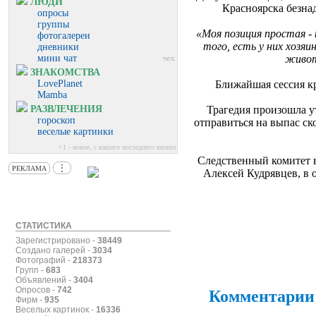
ЛЮДИ
Красноярска безна
опросы
группы
«Моя позиция простая - 
фотогалереи
того, есть у них хозя
дневники
мини чат
живот
чел.
ЗНАКОМСТВА
LovePlanet
Ближайшая сессия кр
Mamba
РАЗВЛЕЧЕНИЯ
Трагедия произошла ут
гороскоп
отправиться на выпас с
веселые картинки
+1 - новое, с вашего последнего визита
Следственный комитет в
⋮
РЕКЛАМА
Алексей Кудрявцев, в 
СТАТИСТИКА
Зарегистрировано -
38449
Создано галерей -
3034
Фотографий -
218373
Групп -
683
Объявлений -
3404
Опросов -
742
Комментарии
Фирм -
935
Веселых картинок -
16336