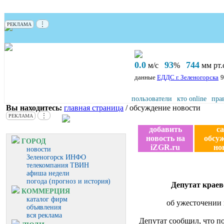
⋮
РЕКЛАМА
0.0
93
744
м/с
%
мм рт.с
данные
ЕДДС г. Зеленогорска
9
пользователи
кто online
пра
Вы находитесь:
главная страница
/ обсуждение новости
⋮
РЕКЛАМА
добавить
с
новость на
обсу
ГОРОД
iZGR.ru
но
новости
Зеленогорск ИНФО
телекомпания ТВИН
афиша недели
погода (прогноз и история)
Депутат краев
КОММЕРЦИЯ
каталог фирм
об ужесточении
объявления
вся реклама
Депутат сообщил, что п