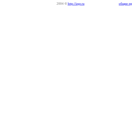
2004
©
http://izgr.ru
общие пр