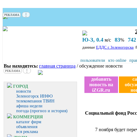
⋮
РЕКЛАМА
Ю-З, 0.4
83
742
м/с
%
данные
ЕДДС г. Зеленогорска
пользователи
кто online
пра
Вы находитесь:
главная страница
/ обсуждение новости
⋮
РЕКЛАМА
добавить
с
новость на
обсу
ГОРОД
iZGR.ru
но
новости
Зеленогорск ИНФО
телекомпания ТВИН
афиша недели
погода (прогноз и история)
Социальный фонд Росси
КОММЕРЦИЯ
каталог фирм
объявления
7 ноября будет пере
вся реклама