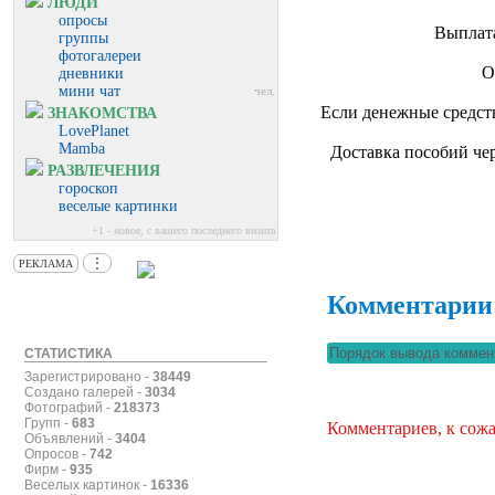
ЛЮДИ
опросы
Выплата
группы
фотогалереи
О
дневники
мини чат
чел.
Если денежные средств
ЗНАКОМСТВА
LovePlanet
Mamba
Доставка пособий чер
РАЗВЛЕЧЕНИЯ
гороскоп
веселые картинки
+1 - новое, с вашего последнего визита
⋮
РЕКЛАМА
Комментарии
СТАТИСТИКА
Зарегистрировано -
38449
Создано галерей -
3034
Фотографий -
218373
Групп -
683
Комментариев, к сожа
Объявлений -
3404
Опросов -
742
Фирм -
935
Веселых картинок -
16336