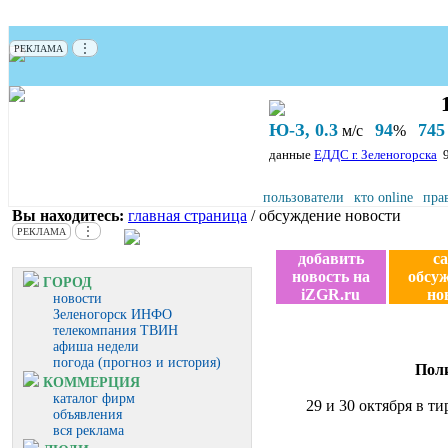
⋮
РЕКЛАМА
Ю-З, 0.3
94
745
м/с
%
данные
ЕДДС г. Зеленогорска
пользователи
кто online
пра
Вы находитесь:
главная страница
/ обсуждение новости
⋮
РЕКЛАМА
добавить
с
новость на
обсу
ГОРОД
iZGR.ru
но
новости
Зеленогорск ИНФО
телекомпания ТВИН
афиша недели
погода (прогноз и история)
Поли
КОММЕРЦИЯ
каталог фирм
29 и 30 октября в 
объявления
вся реклама