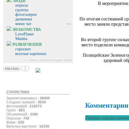
ЛЮДИ
В мероприятии 
опросы
группы
фотогалереи
По итогам состязаний с
дневники
мини чат
место заняли предста
чел.
ЗНАКОМСТВА
LovePlanet
Mamba
Во второй группе силь
РАЗВЛЕЧЕНИЯ
место поделили команд
гороскоп
веселые картинки
Полицейские Зеленогор
здоровый об
+1 - новое, с вашего последнего визита
⋮
РЕКЛАМА
СТАТИСТИКА
Зарегистрировано -
38450
Создано галерей -
3034
Комментарии
Фотографий -
218373
Групп -
683
Объявлений -
3390
Опросов -
742
Фирм -
935
Веселых картинок -
16336