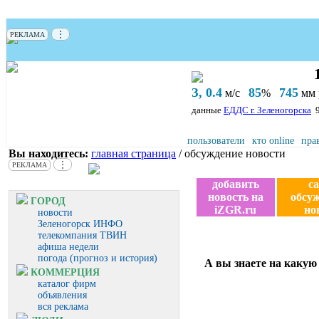
⋮
РЕКЛАМА
З, 0.4
85
745
м/с
%
мм р
данные
ЕДДС г. Зеленогорска
пользователи
кто online
пра
Вы находитесь:
главная страница
/ обсуждение новости
⋮
РЕКЛАМА
добавить
с
новость на
обсу
ГОРОД
iZGR.ru
но
новости
Зеленогорск ИНФО
телекомпания ТВИН
афиша недели
погода (прогноз и история)
А вы знаете на каку
КОММЕРЦИЯ
каталог фирм
объявления
вся реклама