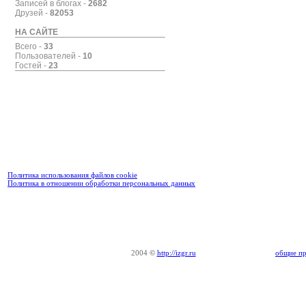
Записей в блогах -
2682
Друзей -
82053
НА САЙТЕ
Всего -
33
Пользователей -
10
Гостей -
23
Политика использования файлов cookie
Политика в отношении обработки персональных данных
2004
©
http://izgr.ru
общие пр