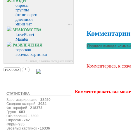
ЛЮДИ
опросы
группы
фотогалереи
дневники
мини чат
чел.
ЗНАКОМСТВА
Комментарии
LovePlanet
Mamba
РАЗВЛЕЧЕНИЯ
гороскоп
веселые картинки
+1 - новое, с вашего последнего визита
Комментариев, к сожа
⋮
РЕКЛАМА
Комментировать вы може
СТАТИСТИКА
Зарегистрировано -
38450
Создано галерей -
3034
Фотографий -
218373
Групп -
683
Объявлений -
3390
Опросов -
742
Фирм -
935
Веселых картинок -
16336