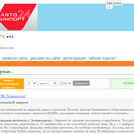
РЕКЛАМА
⋮
7
°С
▼0.1
.
2026 (15:05)
правила сайта
реклама на сайте
регистрация
забыли пароль?
рвью...
самые
ПОИС
бсуждаемые
новости
ТРК "Зеленогорск"
режной,28 закрыто
т из объявлений на закрытой двери отделения. Почему жители ближайших к общественному
почтового отделения с индексом 663694, рассказала менеджер зеленогорского почтамта.
еджер почтамта г. Зеленогорска:
«Закрыли по причине увольнения сотрудников. Там ра
ли заявления, отработали, 31 октября был у них последний рабочий день. Ну и с 1 ноября
 без сотрудников. Закрыто отделение временно, до подбора кандидатур. То есть, как т
 отделение будет открыто, но по срокам ничего сказать не могу. В отделении остались т