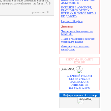
е, письма простые, газеты по подписке,
ДОКУМЕНТЫ
а центральное отделение - на Мира,17. В
ПОЕЗДКИ В АЭРОПОРТ,
КРАСНОЯРСК.ОТВЕЗУ
просмотров: 21
ВСТРЕЧУ В ЛЮБОЕ ВРЕМЯ
НЕ ДОРОГО
Скутер 180 кубов
Дневники
Что не так с баннерами на
IZGR.RU?
1 Мая ограничение зарубеж
трафик для iPhone
Фото рисунки выставка
парейдолии
РЕКЛАМА НА САЙТЕ
IZGR.RU
⋮
РЕКЛАМА
СРОЧНЫЙ РЕМОНТ
ОБУВИ и ЧАСОВ
ЗАВОДСКАЯ 6
(ОБЩЕЖИТИЕ)
тел. 89233125600
Информационный партнер
РЕКЛАМА
⋮