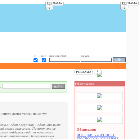
РЕКЛАМА
РЕКЛАМА
⋮
⋮
ip
auto
имя или email
пароль
⋮
РЕКЛАМА
Обновления
К:
 центру домов теперь не могут
ботали один оператор и один начальник
 отделение закрылось. Потому что не
Объявления
олько найдутся люди на начальника
ПОЕЗДКИ В АЭРОПОРТ ,
олько почтальоны. Он переведены в
КРАСНОЯРСК. ОТЧЁТНЫЕ