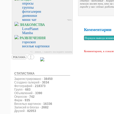
статус "надомные". Коррес
опросы
пенсию носят тем, кто на 
городе у нас сейчас работ
группы
фотогалереи
дневники
мини чат
чел.
ЗНАКОМСТВА
LovePlanet
Комментарии
Mamba
РАЗВЛЕЧЕНИЯ
гороскоп
веселые картинки
Комментариев, к сожале
+1 - новое, с вашего последнего визита
⋮
РЕКЛАМА
СТАТИСТИКА
Зарегистрировано -
38450
Создано галерей -
3034
Фотографий -
218373
Групп -
683
Объявлений -
3390
Опросов -
742
Фирм -
935
Веселых картинок -
16336
Записей в блогах -
2682
Друзей -
82053