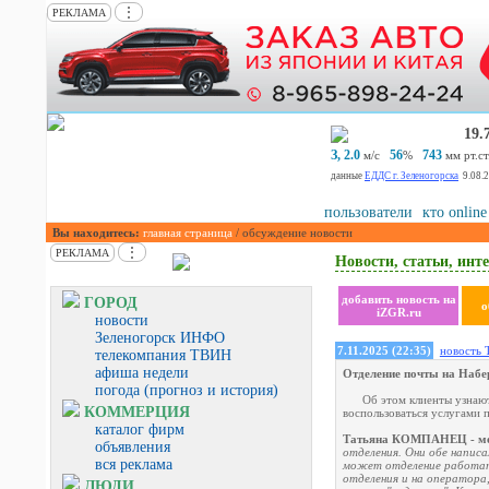
⋮
РЕКЛАМА
19.
З, 2.0
56
743
м/с
%
мм рт.ст
данные
ЕДДС г. Зеленогорска
9.08.
пользователи
кто online
Вы находитесь:
главная страница
/ обсуждение новости
⋮
РЕКЛАМА
Новости, статьи, инте
добавить новость на
ГОРОД
о
iZGR.ru
новости
Зеленогорск ИНФО
7.11.2025 (22:35)
новость 
телекомпания ТВИН
афиша недели
Отделение почты на Набе
погода (прогноз и история)
Об этом клиенты узнаю
КОММЕРЦИЯ
воспользоваться услугами 
каталог фирм
Татьяна КОМПАНЕЦ - мен
объявления
отделения. Они обе написа
вся реклама
может отделение работать
отделения и на оператора,
ЛЮДИ