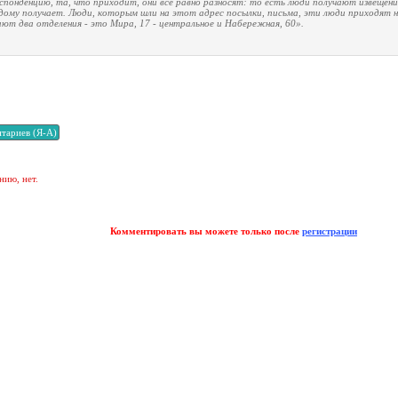
понденцию, та, что приходит, они всё равно разносят: то есть люди получают извещени
дому получает. Люди, которым шли на этот адрес посылки, письма, эти люди приходят н
ают два отделения - это Мира, 17 - центральное и Набережная, 60».
нию, нет.
Комментировать вы можете только после
регистрации