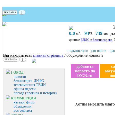
⋮
РЕКЛАМА
0.0
93
739
м/с
%
мм рт.с
данные
ЕДДС г. Зеленогорска
пользователи
кто online
пра
Вы находитесь:
главная страница
/ обсуждение новости
⋮
РЕКЛАМА
добавить
с
новость на
обсу
ГОРОД
iZGR.ru
но
новости
Зеленогорск ИНФО
телекомпания ТВИН
афиша недели
погода (прогноз и история)
КОММЕРЦИЯ
каталог фирм
Хотим выразить благо
объявления
вся реклама