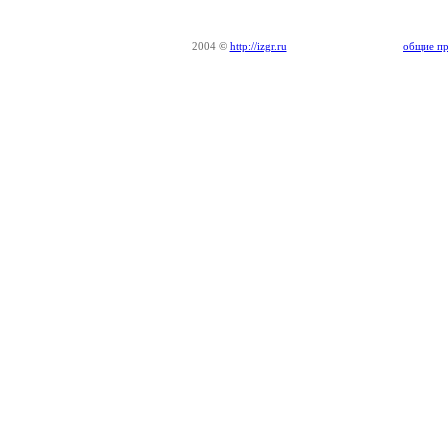
2004
©
http://izgr.ru
общие пр