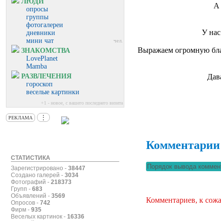
ЛЮДИ
А 
опросы
группы
фотогалереи
У нас
дневники
мини чат
чел.
Выражаем огромную бла
ЗНАКОМСТВА
LovePlanet
Mamba
РАЗВЛЕЧЕНИЯ
Дав
гороскоп
веселые картинки
+1 - новое, с вашего последнего визита
⋮
РЕКЛАМА
Комментарии
СТАТИСТИКА
Зарегистрировано -
38447
Создано галерей -
3034
Фотографий -
218373
Групп -
683
Объявлений -
3569
Комментариев, к сожа
Опросов -
742
Фирм -
935
Веселых картинок -
16336