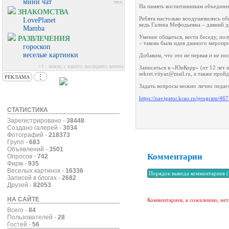
мини чат
чел.
На память воспитанникам объединен
ЗНАКОМСТВА
Ребята настолько воодушевились об
LovePlanet
ведь Галина Мефодьевна – давний д
Mamba
Умение общаться, вести беседу, по
РАЗВЛЕЧЕНИЯ
– такова была идея данного меропри
гороскоп
веселые картинки
Добавим, что это не первая и не по
+1 - новое, с вашего последнего визита
Записаться в «ЮнКорр» (от 12 лет и
sekret.vityaz@mail.ru, а также про
⋮
РЕКЛАМА
Задать вопросы можно лично педагогу
https://navigator.krao.ru/program/46
СТАТИСТИКА
Зарегистрировано -
38448
Создано галерей -
3034
Фотографий -
218373
Групп -
683
Объявлений -
3501
Комментарии
Опросов -
742
Фирм -
935
Веселых картинок -
16336
Записей в блогах -
2682
Друзей -
82053
НА САЙТЕ
Комментариев, к сожалению, нет
Всего -
84
Пользователей -
28
Гостей -
56