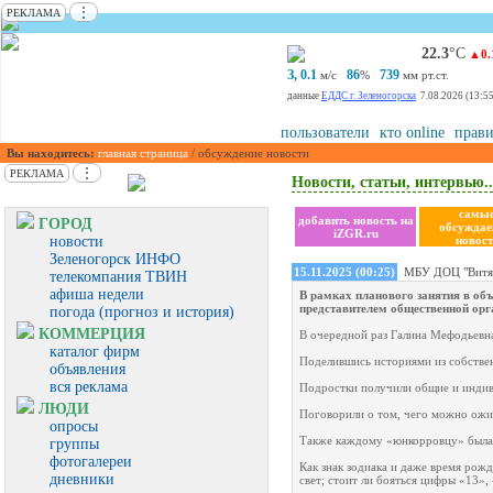
⋮
РЕКЛАМА
22.3
°С
▲0.
З, 0.1
86
739
м/с
%
мм рт.ст.
данные
ЕДДС г. Зеленогорска
7.08.2026 (13:55
пользователи
кто online
прави
Вы находитесь:
главная страница
/ обсуждение новости
⋮
РЕКЛАМА
Новости, статьи, интервью..
самы
добавить новость на
ГОРОД
обсужда
iZGR.ru
новости
новост
Зеленогорск ИНФО
15.11.2025 (00:25)
МБУ ДОЦ "Витя
телекомпания ТВИН
афиша недели
В рамках планового занятия в об
представителем общественной орг
погода (прогноз и история)
КОММЕРЦИЯ
В очередной раз Галина Мефодьевн
каталог фирм
Поделившись историями из собстве
объявления
вся реклама
Подростки получили общие и индиви
ЛЮДИ
Поговорили о том, чего можно ожи
опросы
Также каждому «юнкорровцу» была 
группы
фотогалереи
Как знак зодиака и даже время рожд
дневники
свет; стоит ли бояться цифры «13»