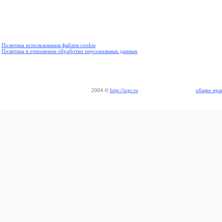
Политика использования файлов cookie
Политика в отношении обработки персональных данных
2004
©
http://izgr.ru
общие пра