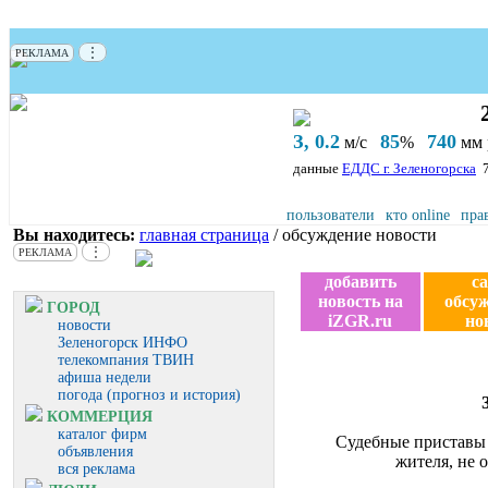
⋮
РЕКЛАМА
З, 0.2
85
740
м/с
%
мм р
данные
ЕДДС г. Зеленогорска
пользователи
кто online
пра
Вы находитесь:
главная страница
/ обсуждение новости
⋮
РЕКЛАМА
добавить
с
новость на
обсу
ГОРОД
iZGR.ru
но
новости
Зеленогорск ИНФО
телекомпания ТВИН
афиша недели
погода (прогноз и история)
КОММЕРЦИЯ
каталог фирм
Судебные приставы 
объявления
жителя, не 
вся реклама