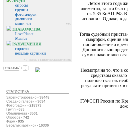
ЛЮДИ
Летом этого года ж
опросы
алименты, за что был 
группы
ст. 5.35 КоАП РФ. В
фотогалереи
исполнил. Однако, в д
дневники
мини чат
чел.
ЗНАКОМСТВА
LovePlanet
Тогда судебный пристав
Mamba
— смартфон, оценив эле
РАЗВЛЕЧЕНИЯ
постановление о врем
гороскоп
Дополнительно предст
веселые картинки
суммы накопившегося д
+1 - новое, с вашего последнего визита
⋮
РЕКЛАМА
Несмотря на то, что в 
средством оказало
пользоваться так не
результате принятых в 
СТАТИСТИКА
Зарегистрировано -
38448
ГУФССП России по Красн
Создано галерей -
3034
Фотографий -
218373
дож
Групп -
683
Объявлений -
3501
Опросов -
742
Фирм -
935
Веселых картинок -
16336