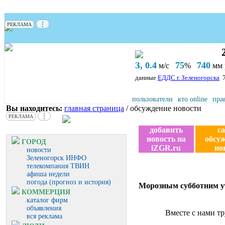
⋮
РЕКЛАМА
З, 0.4
75
740
м/с
%
мм р
данные
ЕДДС г. Зеленогорска
пользователи
кто online
пра
Вы находитесь:
главная страница
/ обсуждение новости
⋮
РЕКЛАМА
добавить
с
новость на
обсу
ГОРОД
iZGR.ru
но
новости
Зеленогорск ИНФО
телекомпания ТВИН
афиша недели
погода (прогноз и история)
Морозным субботним ут
КОММЕРЦИЯ
каталог фирм
объявления
Вместе с нами т
вся реклама