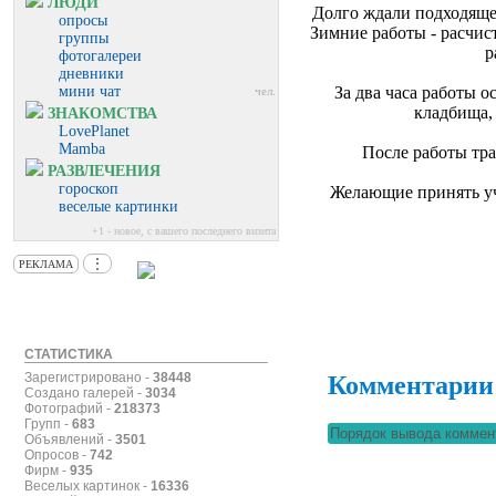
ЛЮДИ
Долго ждали подходяще
опросы
Зимние работы - расчис
группы
р
фотогалереи
дневники
мини чат
За два часа работы 
чел.
кладбища,
ЗНАКОМСТВА
LovePlanet
Mamba
После работы тра
РАЗВЛЕЧЕНИЯ
гороскоп
Желающие принять уч
веселые картинки
+1 - новое, с вашего последнего визита
⋮
РЕКЛАМА
СТАТИСТИКА
Зарегистрировано -
38448
Комментарии
Создано галерей -
3034
Фотографий -
218373
Групп -
683
Объявлений -
3501
Опросов -
742
Фирм -
935
Веселых картинок -
16336