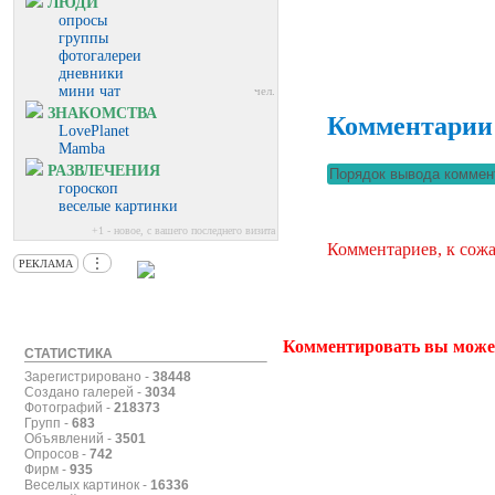
ЛЮДИ
опросы
группы
фотогалереи
дневники
мини чат
чел.
ЗНАКОМСТВА
Комментарии
LovePlanet
Mamba
РАЗВЛЕЧЕНИЯ
гороскоп
веселые картинки
+1 - новое, с вашего последнего визита
Комментариев, к сожа
⋮
РЕКЛАМА
Комментировать вы може
СТАТИСТИКА
Зарегистрировано -
38448
Создано галерей -
3034
Фотографий -
218373
Групп -
683
Объявлений -
3501
Опросов -
742
Фирм -
935
Веселых картинок -
16336