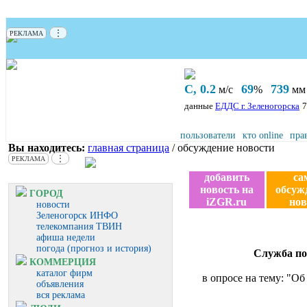
⋮
РЕКЛАМА
С, 0.2
69
739
м/с
%
мм 
данные
ЕДДС г. Зеленогорска
7
пользователи
кто online
пра
Вы находитесь:
главная страница
/ обсуждение новости
⋮
РЕКЛАМА
добавить
са
новость на
обсуж
ГОРОД
iZGR.ru
нов
новости
Зеленогорск ИНФО
телекомпания ТВИН
афиша недели
погода (прогноз и история)
Служба по
КОММЕРЦИЯ
каталог фирм
в опросе на тему: "О
объявления
вся реклама