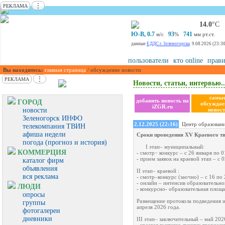
⋮
РЕКЛАМА
14.0
°С
Ю-В, 0.7
93
741
м/с
%
мм рт.ст.
данные
ЕДДС г. Зеленогорска
9.08.2026 (23:30
пользователи
кто online
прави
Вы находитесь:
главная страница
/ обсуждение новости
⋮
РЕКЛАМА
Новости, статьи, интервью..
самы
добавить новость на
ГОРОД
обсужда
iZGR.ru
новости
новост
Зеленогорск ИНФО
2.12.2025 (22:16)
Центр образован
телекомпания ТВИН
афиша недели
Сроки проведения XV Краевого тв
погода (прогноз и история)
I этап– муниципальный:
КОММЕРЦИЯ
- смотр− конкурс – с 26 января по 0
- прием заявок на краевой этап – с 
каталог фирм
объявления
II этап– краевой :
вся реклама
- смотр–конкурс (заочно) – с 16 по
- онлайн – интенсив образовательно
ЛЮДИ
- конкурсно- образовательная площа
опросы
Размещение протокола подведения и
группы
апреля 2026 года.
фотогалереи
дневники
III этап– заключительный – май 202