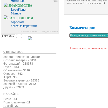
- краевая выставка лучших творческ
мини чат
чел.
- гала-концерт (в очном формате).
ЗНАКОМСТВА
LovePlanet
Mamba
РАЗВЛЕЧЕНИЯ
гороскоп
веселые картинки
Комментарии
+1 - новое, с вашего последнего визита
⋮
РЕКЛАМА
Комментариев, к сожалению, нет
СТАТИСТИКА
Зарегистрировано -
38450
Создано галерей -
3034
Фотографий -
218373
Групп -
683
Объявлений -
3390
Опросов -
742
Фирм -
935
Веселых картинок -
16336
Записей в блогах -
2682
Друзей -
82053
НА САЙТЕ
Всего -
33
Пользователей -
11
Гостей -
22