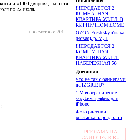
Объявления
жный и «1000 дворов», чьи сети
!!!ПРОДАЕТСЯ 2
юля по 22 июля.
КОМНАТНАЯ
КВАРТИРА УЛ.ПЛ. В
КИРПИЧНОМ ДОМЕ
просмотров: 201
OZON Fresh Футболка
(новая), р. М, L
!!!ПРОДАЕТСЯ 2
КОМНАТНАЯ
КВАРТИРА УЛ.ПЛ.
НАБЕРЕЖНАЯ 58
Дневники
Что не так с баннерами
на IZGR.RU?
1 Мая ограничение
зарубеж трафик для
iPhone
Фото рисунки
выставка парейдолии
РЕКЛАМА НА
САЙТЕ IZGR.RU