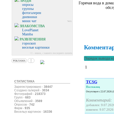
ЛЮДИ
Горячая вода в дом
опросы
обсл
группы
фотогалереи
дневники
мини чат
чел.
ЗНАКОМСТВА
LovePlanet
Mamba
РАЗВЛЕЧЕНИЯ
гороскоп
Коммента
веселые картинки
+1 - новое, с вашего последнего визита
⋮
РЕКЛАМА
1
TCSG
СТАТИСТИКА
Зарегистрировано -
38447
Постоялец
Создано галерей -
3034
Отсутствует с 22.07.2026 (
Фотографий -
218373
Групп -
683
Комментарий:
Объявлений -
3569
Опросов -
742
добавлен: 9.07.2026
Фирм -
935
изменен: 9.07.2026 
Веселых картинок -
16336