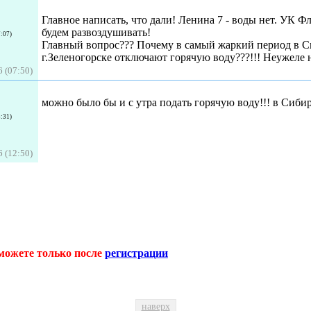
Главное написать, что дали! Ленина 7 - воды нет. УК Фл
будем развоздушивать!
7:07)
Главный вопрос??? Почему в самый жаркий период в С
г.Зеленогорске отключают горячую воду???!!! Неужеле н
 (07:50)
можно было бы и с утра подать горячую воду!!! в Сибир
3:31)
 (12:50)
можете только после
регистрации
наверх