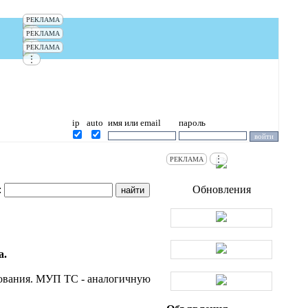
РЕКЛАМА
⋮
РЕКЛАМА
⋮
РЕКЛАМА
⋮
ip
auto
имя или email
пароль
⋮
РЕКЛАМА
:
Обновления
а.
дования. МУП ТС - аналогичную