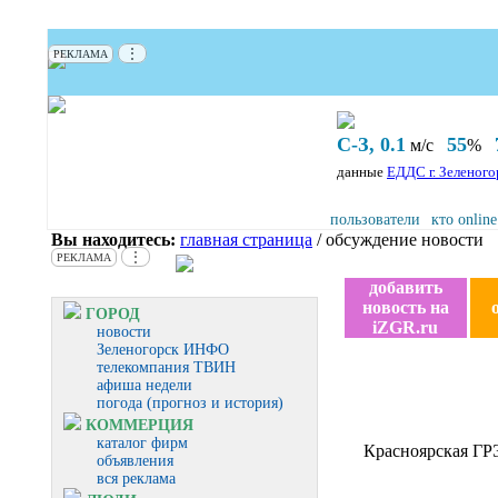
⋮
РЕКЛАМА
С-З, 0.1
55
м/с
%
данные
ЕДДС г. Зеленого
пользователи
кто online
Вы находитесь:
главная страница
/ обсуждение новости
⋮
РЕКЛАМА
добавить
новость на
ГОРОД
iZGR.ru
новости
Зеленогорск ИНФО
телекомпания ТВИН
афиша недели
погода (прогноз и история)
КОММЕРЦИЯ
каталог фирм
Красноярская ГР
объявления
вся реклама